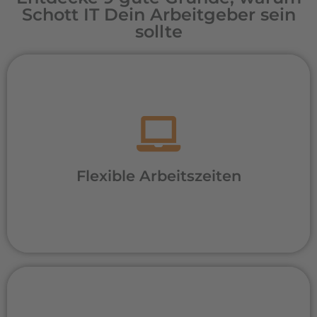
Schott IT Dein Arbeitgeber sein
sollte
Egal ob Frühaufsteher oder Morgenmuffel –
unsere Mitarbeiter haben relativ flexible
Arbeitszeiten durch Gleitzeit.
Flexible Arbeitszeiten