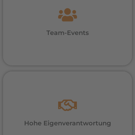
Gemeinsam arbeiten – gemeinsam feiern
und etwas erleben. Um die Kollegen bei
Sport und Spaß auch privat besser
kennenlernen zu können, gibt es unsere
Team-Events
Team-Events.
Da wir ein kleines Team sind, ist garantiert,
dass Du Projekte eigenverantwortlich
durchführen kannst und jederzeit dazu
eingeladen bist, Dich aktiv einzubringen
und unser Unternehmen mitzugestalten.
Verbesserungsvorschläge, neue kreative
Hohe Eigenverantwortung
Ideen und Herangehensweisen sind
herzlich willkommen und werden stets