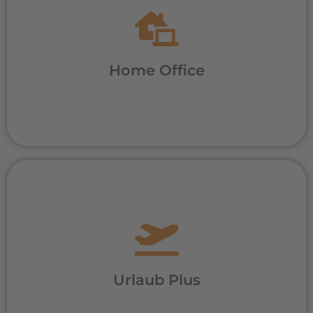
Es gibt Aufgaben, die nur im Büro oder vor
Ort beim Kunden erledigt werden können.
Dank moderner Hard- und
Softwareausstattung kannst Du aber je
Home Office
nach Aufgabenbereich einen großen Teil
Deiner Arbeit auch von zu Hause erledigen.
Dein Urlaubsanspruch bei uns liegt deutlich
über dem gesetzlich vorgeschriebenen
Mindestmaß: Bei uns gibt es 30 Tagen
Urlaub Plus
Urlaub.