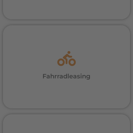
macht.
Mountainbike, Rennrad oder E-Bike – wir
bieten smartes Fahrradleasing über
Gehaltsumwandlung.
Fahrradleasing